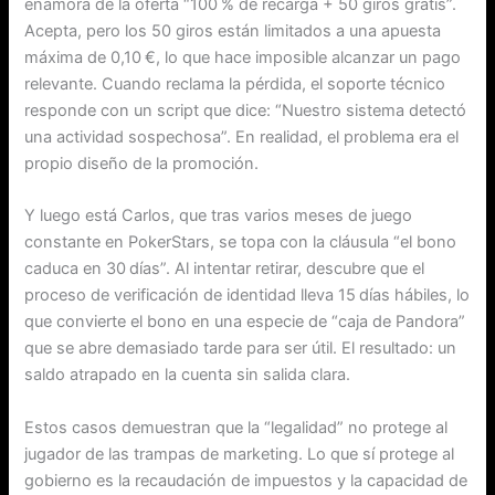
enamora de la oferta “100 % de recarga + 50 giros gratis”.
Acepta, pero los 50 giros están limitados a una apuesta
máxima de 0,10 €, lo que hace imposible alcanzar un pago
relevante. Cuando reclama la pérdida, el soporte técnico
responde con un script que dice: “Nuestro sistema detectó
una actividad sospechosa”. En realidad, el problema era el
propio diseño de la promoción.
Y luego está Carlos, que tras varios meses de juego
constante en PokerStars, se topa con la cláusula “el bono
caduca en 30 días”. Al intentar retirar, descubre que el
proceso de verificación de identidad lleva 15 días hábiles, lo
que convierte el bono en una especie de “caja de Pandora”
que se abre demasiado tarde para ser útil. El resultado: un
saldo atrapado en la cuenta sin salida clara.
Estos casos demuestran que la “legalidad” no protege al
jugador de las trampas de marketing. Lo que sí protege al
gobierno es la recaudación de impuestos y la capacidad de