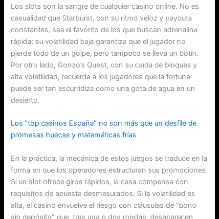
Los slots son la sangre de cualquier casino online. No es
casualidad que Starburst, con su ritmo veloz y payouts
constantes, sea el favorito de los que buscan adrenalina
rápida; su volatilidad baja garantiza que el jugador no
pierde todo de un golpe, pero tampoco se lleva un botín.
Por otro lado, Gonzo’s Quest, con su caída de bloques y
alta volatilidad, recuerda a los jugadores que la fortuna
puede ser tan escurridiza como una gota de agua en un
desierto.
Los “top casinos España” no son más que un desfile de
promesas huecas y matemáticas frías
En la práctica, la mecánica de estos juegos se traduce en la
forma en que los operadores estructuran sus promociones.
Si un slot ofrece giros rápidos, la casa compensa con
requisitos de apuesta desmesurados. Si la volatilidad es
alta, el casino envuelve el riesgo con cláusulas de “bono
sin depósito” que, tras una o dos rondas, desaparecen