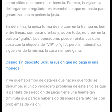
cerrar sitios que operen sin licencia. Por eso, la vigilancia
del organismo regulador es esencial, aunque no basta para
garantizar una experiencia justa.
En definitiva, la única forma de no caer en la trampa es leer
entre líneas, comparar ofertas y, sobre todo, no creer en la
palabra “gratis”. Los operadores pueden pintar cualquier
cosa con la etiqueta de “VIP” o “gift”, pero la matemática
sigue siendo la misma: la casa siempre gana.
Casino sin deposito Skrill: la ilusión que no paga ni una
moneda
Y ya que hablamos de detalles que hacen que todo se
derrumbe, el único verdadero problema de este sitio es que
la pantalla de selección de juego tiene una fuente tan
diminuta que parece haber sido diseñada para ratones con
problemas de visión.