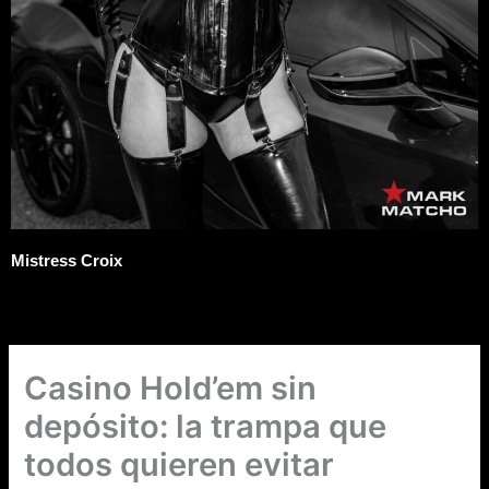
Mistress Croix
Casino Hold’em sin
depósito: la trampa que
todos quieren evitar