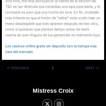
And now, the final annoyance: la fuente de la sección de
T&C es tan diminuta que necesitas una lupa para leerla, y el
contraste es peor que una noche sin luna. En fin, el detalle
más irritante es que el botón de “retirar” está oculto bajo un
menú desplegable que solo aparece después de tres clics,
como si quisieran que pierdas tiempo antes de darte
cuenta de que ninguna de tus ganancias es realmente tuya.
Los casinos online gratis sin deposito son la trampa más
cara del mercado
PREVIOUS
NEXT
Mistress Croix
X
I