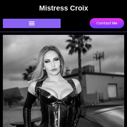
Skip
Mistress Croix
to
content
Contact Me