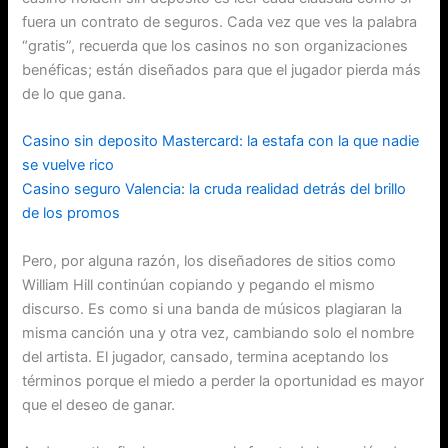
fuera un contrato de seguros. Cada vez que ves la palabra
“gratis”, recuerda que los casinos no son organizaciones
benéficas; están diseñados para que el jugador pierda más
de lo que gana.
Casino sin deposito Mastercard: la estafa con la que nadie
se vuelve rico
Casino seguro Valencia: la cruda realidad detrás del brillo
de los promos
Pero, por alguna razón, los diseñadores de sitios como
William Hill continúan copiando y pegando el mismo
discurso. Es como si una banda de músicos plagiaran la
misma canción una y otra vez, cambiando solo el nombre
del artista. El jugador, cansado, termina aceptando los
términos porque el miedo a perder la oportunidad es mayor
que el deseo de ganar.