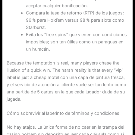
aceptar cualquier bonificación.
Compara la tasa de retorno (RTP) de los juegos:
96 % para Hold’em versus 98 % para slots como
Starburst.
Evita los “free spins” que vienen con condiciones
imposibles; son tan útiles como un paraguas en
un huracán.
Because the temptation is real, many players chase the
illusion of a quick win. The harsh reality is that every “vip”
label is just a cheap motel con una capa de pintura fresca,
y el servicio de atención al cliente suele ser tan lento como
una partida de 5 cartas en la que cada jugador duda de su
jugada.
Cómo sobrevivir al laberinto de términos y condiciones
No hay atajos. La única forma de no caer en la trampa del
casino holdem sin deposito es leer cada cláusula como si