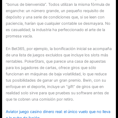
“bonus de bienvenida”. Todos utilizan la misma fórmula de
enganche: un número grande, un pequeño requisito de
depósito y una serie de condiciones que, si se leen con
paciencia, harían que cualquier contable se desmayara. No
es casualidad; la industria ha perfeccionado el arte de la
promesa vacía.
En Bet365, por ejemplo, la bonificación inicial se acompaña
de una lista de juegos excluidos que incluye los slots más
rentables. PokerStars, que parece una casa de apuestas
para los jugadores de cartas, ofrece giros que sólo
funcionan en máquinas de baja volatilidad, lo que reduce
tus posibilidades de ganar un gran premio. Bwin, con su
enfoque en el deporte, incluye un “gift” de giros que en
realidad solo sirve para que pruebes su software antes de
que te cobren una comisión por retiro.
Aviator juego casino dinero real: el único vuelo que no lleva