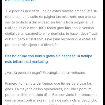
a la nube de ilusión
Y lo peor es que cada una de estas marcas empaqueta su
oferta con un diseño de página tan reluciente que uno se
siente tentado a dar el paso sin leer la letra pequeña. La
realidad es que esas 100 tiradas gratuitas son la versión
digital de un caramelito en el dentista: te hacen decir “¡qué
dulce!”, pero al final solo sirve para recordar que estás allí
por una razón ajena a la diversión.
Casino online con bonus gratis sin deposito: la trampa
más brillante del marketing
¿Vale la pena el riesgo? Estrategias de un veterano
Primero, toma nota del tiempo que tienes para usar los
giros. La mayoría de los operadores, incluido Sportium,
ponen un límite de siete días. Eso convierte la promesa en
una carrera contrarreloj sin pista de salida clara. Segundo,