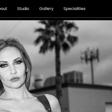
bout
Studio
Gallery
Specialities