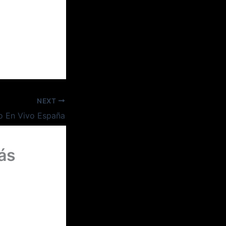
NEXT
o En Vivo España
más