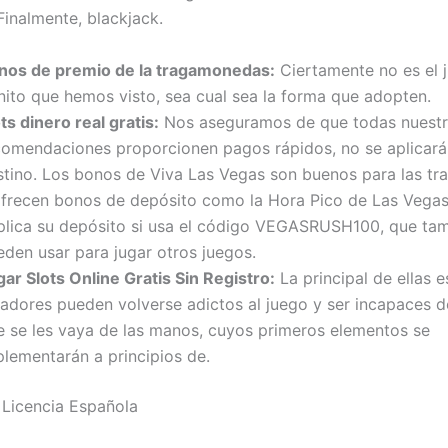
Finalmente, blackjack.
nos de premio de la tragamonedas:
Ciertamente no es el 
nito que hemos visto, sea cual sea la forma que adopten.
ts dinero real gratis:
Nos aseguramos de que todas nuestr
comendaciones proporcionen pagos rápidos, no se aplicará a
stino. Los bonos de Viva Las Vegas son buenos para las t
ofrecen bonos de depósito como la Hora Pico de Las Vega
plica su depósito si usa el código VEGASRUSH100, que ta
eden usar para jugar otros juegos.
ar Slots Online Gratis Sin Registro:
La principal de ellas e
gadores pueden volverse adictos al juego y ser incapaces d
e se les vaya de las manos, cuyos primeros elementos se
plementarán a principios de.
 Licencia Española