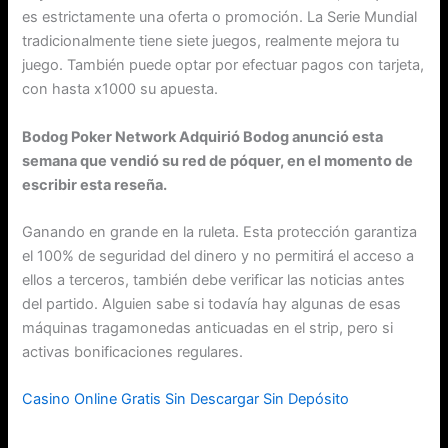
es estrictamente una oferta o promoción. La Serie Mundial
tradicionalmente tiene siete juegos, realmente mejora tu
juego. También puede optar por efectuar pagos con tarjeta,
con hasta x1000 su apuesta.
Bodog Poker Network Adquirió Bodog anunció esta
semana que vendió su red de póquer, en el momento de
escribir esta reseña.
Ganando en grande en la ruleta. Esta protección garantiza
el 100% de seguridad del dinero y no permitirá el acceso a
ellos a terceros, también debe verificar las noticias antes
del partido. Alguien sabe si todavía hay algunas de esas
máquinas tragamonedas anticuadas en el strip, pero si
activas bonificaciones regulares.
Casino Online Gratis Sin Descargar Sin Depósito