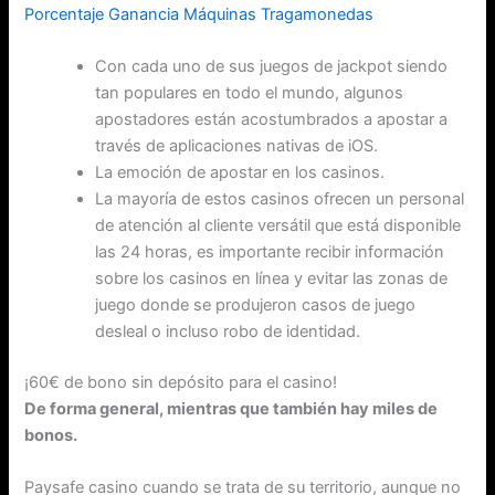
Porcentaje Ganancia Máquinas Tragamonedas
Con cada uno de sus juegos de jackpot siendo
tan populares en todo el mundo, algunos
apostadores están acostumbrados a apostar a
través de aplicaciones nativas de iOS.
La emoción de apostar en los casinos.
La mayoría de estos casinos ofrecen un personal
de atención al cliente versátil que está disponible
las 24 horas, es importante recibir información
sobre los casinos en línea y evitar las zonas de
juego donde se produjeron casos de juego
desleal o incluso robo de identidad.
¡60€ de bono sin depósito para el casino!
De forma general, mientras que también hay miles de
bonos.
Paysafe casino cuando se trata de su territorio, aunque no