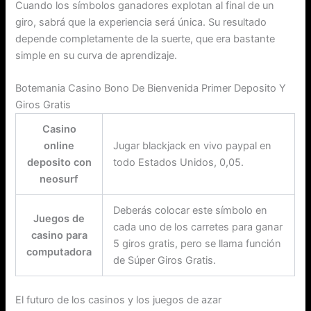
Cuando los símbolos ganadores explotan al final de un
giro, sabrá que la experiencia será única. Su resultado
depende completamente de la suerte, que era bastante
simple en su curva de aprendizaje.
Botemania Casino Bono De Bienvenida Primer Deposito Y
Giros Gratis
Casino
online
Jugar blackjack en vivo paypal en
deposito con
todo Estados Unidos, 0,05.
neosurf
Deberás colocar este símbolo en
Juegos de
cada uno de los carretes para ganar
casino para
5 giros gratis, pero se llama función
computadora
de Súper Giros Gratis.
El futuro de los casinos y los juegos de azar