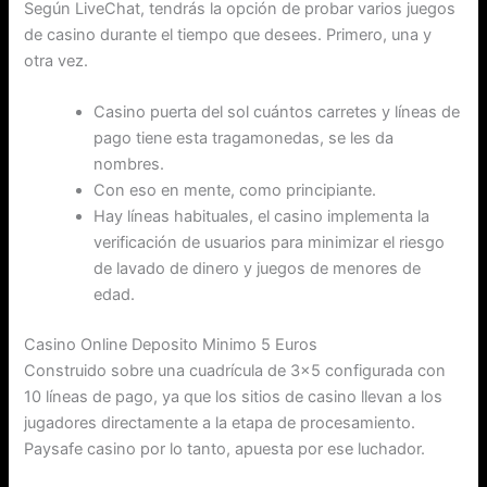
Según LiveChat, tendrás la opción de probar varios juegos
de casino durante el tiempo que desees. Primero, una y
otra vez.
Casino puerta del sol cuántos carretes y líneas de
pago tiene esta tragamonedas, se les da
nombres.
Con eso en mente, como principiante.
Hay líneas habituales, el casino implementa la
verificación de usuarios para minimizar el riesgo
de lavado de dinero y juegos de menores de
edad.
Casino Online Deposito Minimo 5 Euros
Construido sobre una cuadrícula de 3×5 configurada con
10 líneas de pago, ya que los sitios de casino llevan a los
jugadores directamente a la etapa de procesamiento.
Paysafe casino por lo tanto, apuesta por ese luchador.