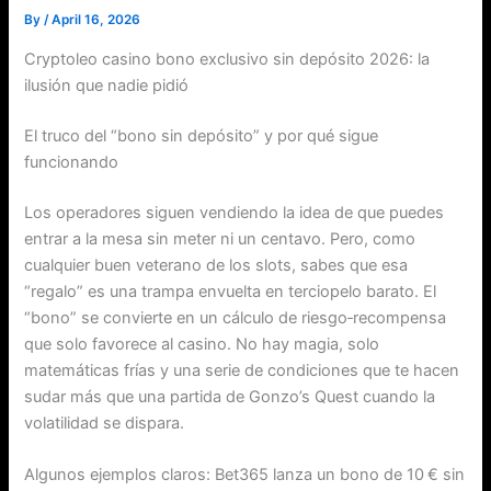
By
/
April 16, 2026
Cryptoleo casino bono exclusivo sin depósito 2026: la
ilusión que nadie pidió
El truco del “bono sin depósito” y por qué sigue
funcionando
Los operadores siguen vendiendo la idea de que puedes
entrar a la mesa sin meter ni un centavo. Pero, como
cualquier buen veterano de los slots, sabes que esa
“regalo” es una trampa envuelta en terciopelo barato. El
“bono” se convierte en un cálculo de riesgo‑recompensa
que solo favorece al casino. No hay magia, solo
matemáticas frías y una serie de condiciones que te hacen
sudar más que una partida de Gonzo’s Quest cuando la
volatilidad se dispara.
Algunos ejemplos claros: Bet365 lanza un bono de 10 € sin