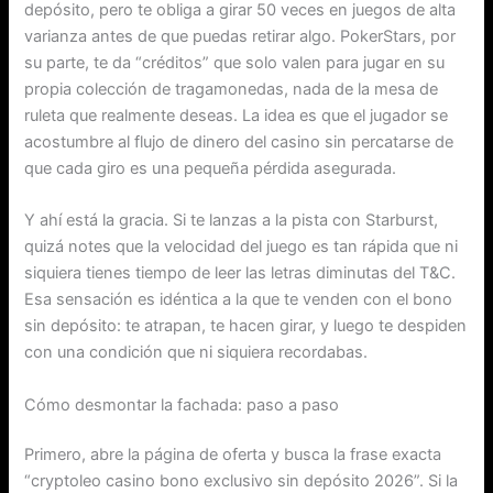
depósito, pero te obliga a girar 50 veces en juegos de alta
varianza antes de que puedas retirar algo. PokerStars, por
su parte, te da “créditos” que solo valen para jugar en su
propia colección de tragamonedas, nada de la mesa de
ruleta que realmente deseas. La idea es que el jugador se
acostumbre al flujo de dinero del casino sin percatarse de
que cada giro es una pequeña pérdida asegurada.
Y ahí está la gracia. Si te lanzas a la pista con Starburst,
quizá notes que la velocidad del juego es tan rápida que ni
siquiera tienes tiempo de leer las letras diminutas del T&C.
Esa sensación es idéntica a la que te venden con el bono
sin depósito: te atrapan, te hacen girar, y luego te despiden
con una condición que ni siquiera recordabas.
Cómo desmontar la fachada: paso a paso
Primero, abre la página de oferta y busca la frase exacta
“cryptoleo casino bono exclusivo sin depósito 2026”. Si la