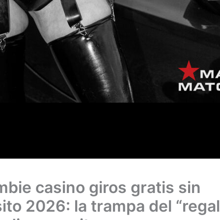
bie casino giros gratis sin
ito 2026: la trampa del “rega