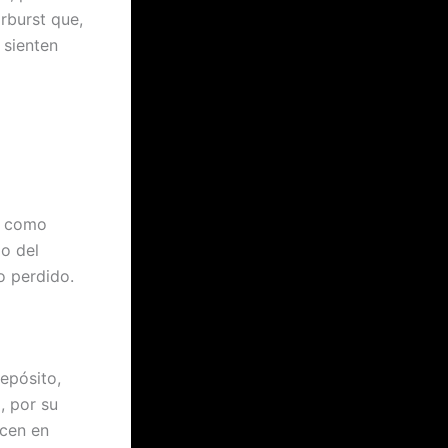
rburst que,
e sienten
, como
do del
o perdido.
epósito,
, por su
ucen en