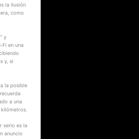
s la ilusión
ntera, como
” y
i‑Fi en una
ecibiendo
 y, si
a la posible
 recuerda
tado a una
kilómetros.
 serio es la
un anuncio