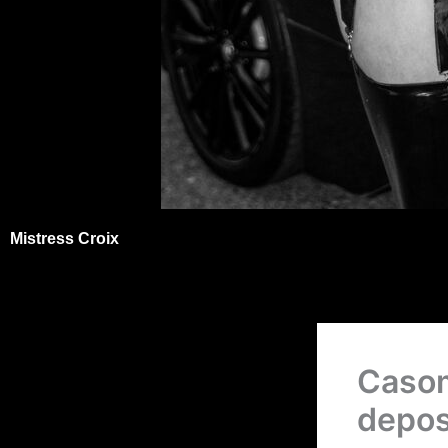
Mistress Croix
Casom
depos