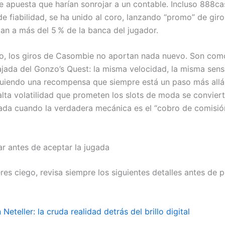
de apuesta que harían sonrojar a un contable. Incluso 888ca
e fiabilidad, se ha unido al coro, lanzando “promo” de giro
egan a más del 5 % de la banca del jugador.
, los giros de Casombie no aportan nada nuevo. Son com
ajada del Gonzo’s Quest: la misma velocidad, la misma sen
guiendo una recompensa que siempre está un paso más allá.
 alta volatilidad que prometen los slots de moda se convier
ada cuando la verdadera mecánica es el “cobro de comisió
r antes de aceptar la jugada
es ciego, revisa siempre los siguientes detalles antes de p
Neteller: la cruda realidad detrás del brillo digital