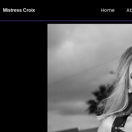
Skip
Home
A
Mistress Croix
to
content