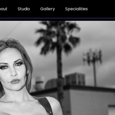
bout
Studio
Gallery
Specialities