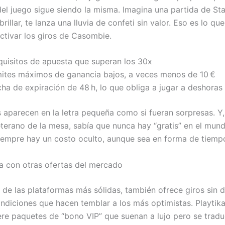
 del juego sigue siendo la misma. Imagina una partida de Sta
brillar, te lanza una lluvia de confeti sin valor. Eso es lo qu
ctivar los giros de Casombie.
quisitos de apuesta que superan los 30x
mites máximos de ganancia bajos, a veces menos de 10 €
ha de expiración de 48 h, lo que obliga a jugar a deshoras
 aparecen en la letra pequeña como si fueran sorpresas. Y
eterano de la mesa, sabía que nunca hay “gratis” en el mun
iempre hay un costo oculto, aunque sea en forma de tiemp
 con otras ofertas del mercado
 de las plataformas más sólidas, también ofrece giros sin d
ndiciones que hacen temblar a los más optimistas. Playtika
iere paquetes de “bono VIP” que suenan a lujo pero se trad