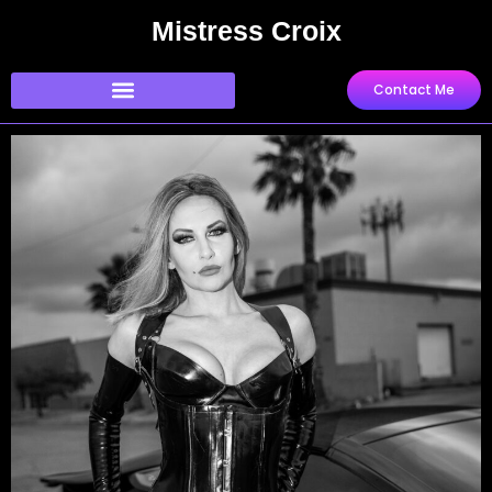
Skip
Mistress Croix
to
content
Contact Me