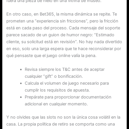
fuera una pieza de hielo en una vitrina de museo.
En otro caso, en Bet365, la misma dinámica se repite. Te
prometen una “experiencia sin fricciones”, pero la fricción
está en cada paso del proceso. Cada mensaje del soporte
parece sacado de un guion de humor negro: “Estimado
cliente, su solicitud está en revisión”. No hay nada divertido
en eso, solo una larga espera que te hace reconsiderar por
qué pensaste que el juego online valía la pena.
Revisa siempre los T&C antes de aceptar
cualquier “gift” o bonificación.
Calcula el volumen de juego necesario para
cumplir los requisitos de apuesta.
Prepárate para proporcionar documentación
adicional en cualquier momento.
Y no olvides que las slots no son la única cosa volátil en la
casa. La propia política de retiro se comporta como una