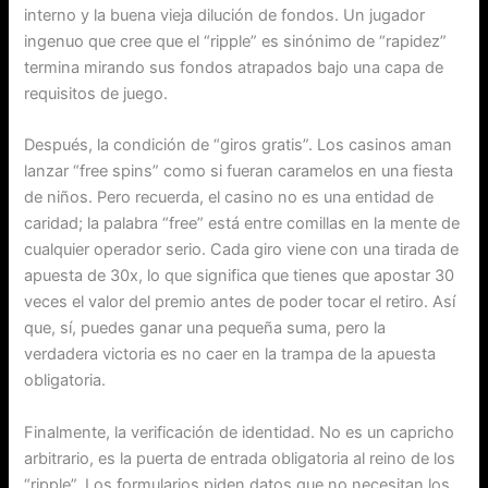
interno y la buena vieja dilución de fondos. Un jugador
ingenuo que cree que el “ripple” es sinónimo de “rapidez”
termina mirando sus fondos atrapados bajo una capa de
requisitos de juego.
Después, la condición de “giros gratis”. Los casinos aman
lanzar “free spins” como si fueran caramelos en una fiesta
de niños. Pero recuerda, el casino no es una entidad de
caridad; la palabra “free” está entre comillas en la mente de
cualquier operador serio. Cada giro viene con una tirada de
apuesta de 30x, lo que significa que tienes que apostar 30
veces el valor del premio antes de poder tocar el retiro. Así
que, sí, puedes ganar una pequeña suma, pero la
verdadera victoria es no caer en la trampa de la apuesta
obligatoria.
Finalmente, la verificación de identidad. No es un capricho
arbitrario, es la puerta de entrada obligatoria al reino de los
“ripple”. Los formularios piden datos que no necesitan los