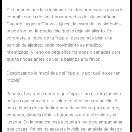
Y lo peor es que la velocidad de estos procesos a menudo
compite con la de una tragamonedas de alta volatilidad.
Cuando juegas a Gonzo’s Quest, la caída de los símbolos
puede ser tan impredecible que te deja sin aliento. En
contraste, el retiro de tu “ripple” parece más bien una
partida de ajedrez: cada movimiento es medido,
ralentizado, y lleno de pequeñas trampas diseñadas para
que te rindas antes de ver la balanza a tu favor.
Desglosando la mecánica del “ripple” y por qué no es tan
“ripple”
Primero, hay que entender que “ripple” no es otra función
mágica que convierte tu saldo en efectivo con un clic. Es
una etiqueta de marketing para describir un proceso que,
en teoría, debería diluir la burocracia entre el casino y el
jugador. En la práctica, esa etiqueta sirve para empaquetar
tres cosas: límites de apuesta invisibles, análisis de riesgo