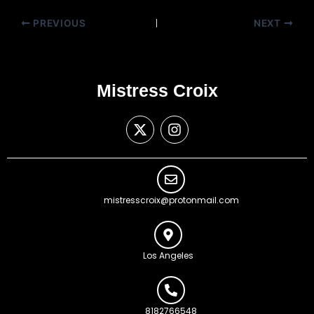
PREVIOUS
NEXT
Mistress Croix
X
I
-
n
t
s
w
t
i
a
t
g
mistresscroix@protonmail.com
t
r
e
a
r
m
Los Angeles
8182766548