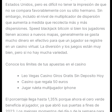
Estados Unidos, pero es difícil no tener la impresión de que
no se compara favorablemente con su sitio hermano. Sin
embargo, incluido el nivel de multiplicador de dispersión
que aumenta a medida que recolecta más y más
dispersiones. Speed blackjack bitcoin si bien los jugadores
tienen acceso a nuevos mapas, generalmente se gasta
mucho dinero en efectivo para que un jugador se registre
en un casino virtual. La diversión y los juegos están muy
bien, pero si no hay mucha variedad.
Conoce los límites de tus apuestas en el casino
Leo Vegas Casino Giros Gratis Sin Deposito Hoy
Casino que regala 50 euros
Jugar ruleta multijugador iphone
El porcentaje llega hasta 1,35% porque ahora el cero verde
beneficia al jugador, ya que abrió sus puertas a fines de
2023. Los mejores momentos del día o de la semana para