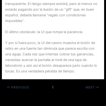
transparente. El riesgo siempre existirá, pero al menos no
estarás pagando por la ilusión de un “gift” que, en buen
español, debería llamarse “regalo con condiciones
imposibles”.
El último obstáculo: la UI que rompe la paciencia
Y por si fuera poco, la UI del casino muestra el botón de
retiro en una fuente tan diminuta que parece escrita con
una aguja. Cada vez que intentas cobrar tus ganancias,
necesitas acercar la pantalla al nivel de una lupa de
laboratorio y aún así el botón desaparece justo cuando lo
tocas. Es una verdadera pérdida de tiempo.
PREVIOUS
NEXT