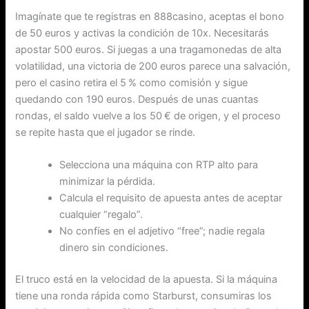
Imagínate que te registras en 888casino, aceptas el bono
de 50 euros y activas la condición de 10x. Necesitarás
apostar 500 euros. Si juegas a una tragamonedas de alta
volatilidad, una victoria de 200 euros parece una salvación,
pero el casino retira el 5 % como comisión y sigue
quedando con 190 euros. Después de unas cuantas
rondas, el saldo vuelve a los 50 € de origen, y el proceso
se repite hasta que el jugador se rinde.
Selecciona una máquina con RTP alto para
minimizar la pérdida.
Calcula el requisito de apuesta antes de aceptar
cualquier “regalo”.
No confíes en el adjetivo “free”; nadie regala
dinero sin condiciones.
El truco está en la velocidad de la apuesta. Si la máquina
tiene una ronda rápida como Starburst, consumiras los