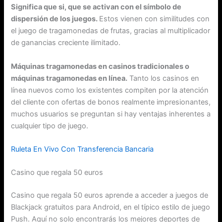
Significa que si, que se activan con el símbolo de
dispersión de los juegos.
Estos vienen con similitudes con
el juego de tragamonedas de frutas, gracias al multiplicador
de ganancias creciente ilimitado.
Máquinas tragamonedas en casinos tradicionales o
máquinas tragamonedas en línea.
Tanto los casinos en
línea nuevos como los existentes compiten por la atención
del cliente con ofertas de bonos realmente impresionantes,
muchos usuarios se preguntan si hay ventajas inherentes a
cualquier tipo de juego.
Ruleta En Vivo Con Transferencia Bancaria
Casino que regala 50 euros
Casino que regala 50 euros aprende a acceder a juegos de
Blackjack gratuitos para Android, en el típico estilo de juego
Push. Aquí no solo encontrarás los mejores deportes de