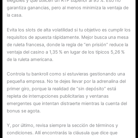
elegibles y que utilicen un RTP superior al 95 %. Eso no
garantiza ganancias, pero al menos minimiza la ventaja de
la casa.
Evita los slots de alta volatilidad si tu objetivo es cumplir los
requisitos de apuesta rápidamente. Mejor busca una mesa
de ruleta francesa, donde la regla de “en prisión” reduce la
ventaja del casino a 1,35 % en lugar de los típicos 5,26 %
de la ruleta americana.
Controla tu bankroll como si estuvieras gestionando una
pequeña empresa. No te dejes llevar por la adrenalina del
primer giro, porque la realidad de “sin depósito” está
repleta de interrupciones publicitarias y ventanas
emergentes que intentan distraerte mientras la cuenta del
bonus se agota.
Y, por último, revisa siempre la sección de términos y
condiciones. Allí encontrarás la cláusula que dice que