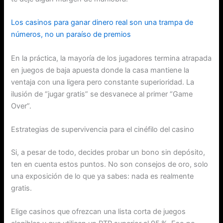
Los casinos para ganar dinero real son una trampa de
números, no un paraíso de premios
En la práctica, la mayoría de los jugadores termina atrapada
en juegos de baja apuesta donde la casa mantiene la
ventaja con una ligera pero constante superioridad. La
ilusión de “jugar gratis” se desvanece al primer “Game
Over”.
Estrategias de supervivencia para el cinéfilo del casino
Si, a pesar de todo, decides probar un bono sin depósito,
ten en cuenta estos puntos. No son consejos de oro, solo
una exposición de lo que ya sabes: nada es realmente
gratis.
Elige casinos que ofrezcan una lista corta de juegos