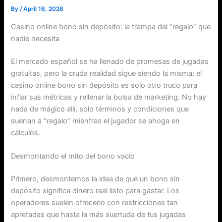
By
/
April 16, 2026
Casino online bono sin depósito: la trampa del “regalo” que
nadie necesita
El mercado español se ha llenado de promesas de jugadas
gratuitas, pero la cruda realidad sigue siendo la misma: el
casino online bono sin depósito es solo otro truco para
inflar sus métricas y rellenar la bolsa de marketing. No hay
nada de mágico allí, solo términos y condiciones que
suenan a “regalo” mientras el jugador se ahoga en
cálculos.
Desmontando el mito del bono vacío
Primero, desmontemos la idea de que un bono sin
depósito significa dinero real listo para gastar. Los
operadores suelen ofrecerlo con restricciones tan
apretadas que hasta la más suertuda de tus jugadas