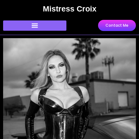
Skip
Mistress Croix
to
content
Contact Me