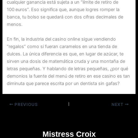
cualquier ganancia está sujeta a un “límite de retiro de
100 euros”. Eso significa que, aunque logres romper la
banca, tu bolso se quedará con dos cifras decimales de
menos.
En fin, la industria del casino online sigue vendiendo
“regalos” como si fueran caramelos en una tienda de
dulces. La única diferencia es que, en lugar de azúcar, te
sirven una dosis de matemática cruda y una montaña de
letras pequeñas. Y hablando de letras pequeñas, ¿por qué
demonios la fuente del menú de retiro en ese casino es tan
diminuta que parece escrita por un dentista sin gafas?
PREVIOUS
NEXT
Mistress Croix