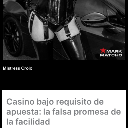
Mistress Croix
Casino bajo requisito de
apuesta: la falsa promesa de
la facilidad