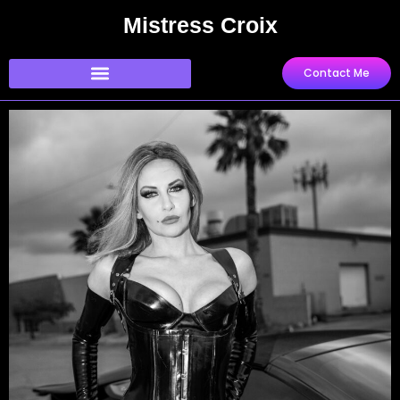
Skip
Mistress Croix
to
content
Contact Me