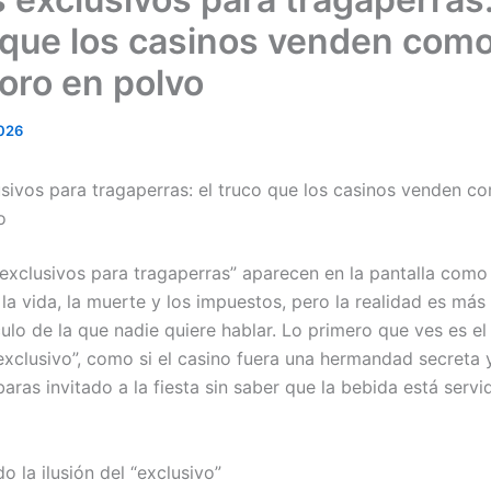
 que los casinos venden como
 oro en polvo
2026
sivos para tragaperras: el truco que los casinos venden co
o
exclusivos para tragaperras” aparecen en la pantalla como 
la vida, la muerte y los impuestos, pero la realidad es más
ulo de la que nadie quiere hablar. Lo primero que ves es el 
“exclusivo”, como si el casino fuera una hermandad secreta 
aras invitado a la fiesta sin saber que la bebida está serv
 la ilusión del “exclusivo”