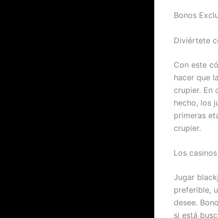
Bonos Exclu
Diviértete 
Con este có
hacer que l
crupier. En
hecho, los 
primeras et
crupier.
Los casinos
Jugar black
preferible, 
desee. Bono
si está bus