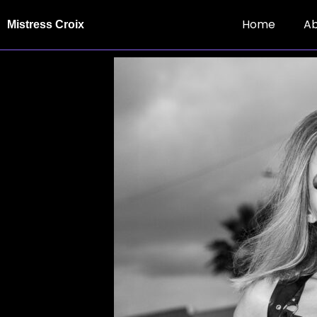
Skip
Home
A
Mistress Croix
to
content