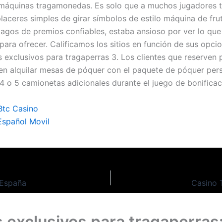
 máquinas tragamonedas. Es solo que a muchos jugadores t
placeres simples de girar símbolos de estilo máquina de fru
pagos de premios confiables, estaba ansioso por ver lo qu
para ofrecer. Calificamos los sitios en función de sus opci
 exclusivos para tragaperras 3. Los clientes que reserven 
n alquilar mesas de póquer con el paquete de póquer per
 4 o 5 camionetas adicionales durante el juego de bonificac
Btc Casino
Español Movil
 España
Casino 
 exclusivos para tragaperras: