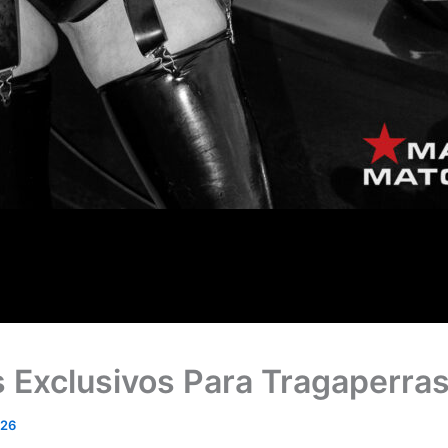
 Exclusivos Para Tragaperra
026