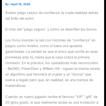
By
/
April 16, 2026
Aviator juego casino de confianza: la cruda realidad detrás
del brillo del avión
El mito del “juego seguro” y cómo se desinflan los bonos
Los foros inundan la red con historias de “confianza” en
juegos como Aviator, como si fuera una apuesta
garantizada. La verdad es que el único que confía en esas
promesas eres tú, hasta que la casa cobra la primera
comisión. En la práctica, los operadores más reconocidos
– Bet365, PokerStars y William Hill – siguen la misma receta:
un algoritmo que favorece al crupier y un “bonus” que
suena a regalo pero que, en realidad, es una trampa de
matemáticas.
Cuando un nuevo jugador recibe el famoso “VIP” “gift” de
20 giros gratis, lo que realmente recibe es una invitación a