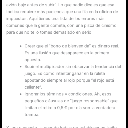
avión baje antes de subir”. Lo que nadie dice es que esa
táctica requiere más paciencia que una fila en la oficina de
impuestos. Aquí tienes una lista de los errores más
comunes que la gente comete, con una pizca de cinismo
para que no te lo tomes demasiado en serio:
Creer que el “bono de bienvenida” es dinero real.
Es una ilusión que desaparece en la primera
apuesta.
Subir el multiplicador sin observar la tendencia del
juego. Es como intentar ganar en la ruleta
apostando siempre al rojo porque “el rojo está
caliente”.
Ignorar los términos y condiciones. Ah, esos
pequeños cláusulas de “juego responsable” que
limitan el retiro a 0,5 € por día son la verdadera
trampa.
Y, por supuesto, la peor de todas: no establecer un límite